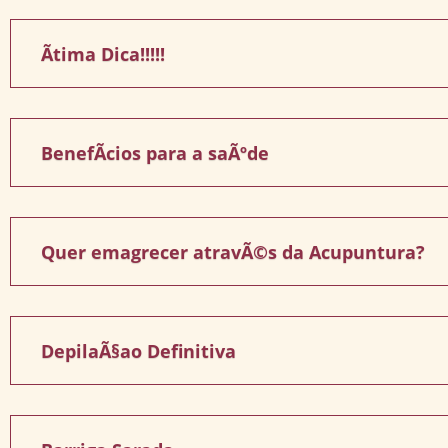
Ãtima Dica!!!!!
BenefÃ­cios para a saÃºde
Quer emagrecer atravÃ©s da Acupuntura?
DepilaÃ§ao Definitiva