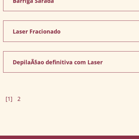
Barriga Sarada
Laser Fracionado
DepilaÃ§ao definitiva com Laser
[1]
2