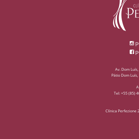
pe
pe
Av. Dom Luís,
Pátio Dom Luís,
A
Tel: +55 (85) 
Clínica Perfezione 